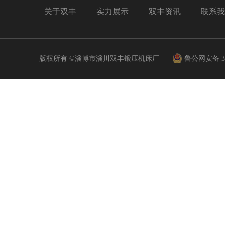
关于双丰
实力展示
双丰资讯
联系我
版权所有 ©淄博市淄川双丰锻压机床厂
鲁公网安备 370